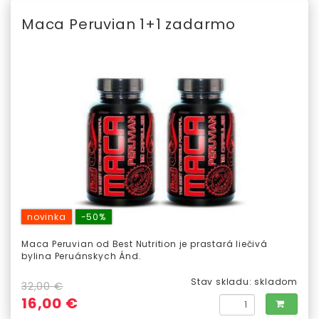
Maca Peruvian 1+1 zadarmo
novinka
-50%
Maca Peruvian od Best Nutrition je prastará liečivá
bylina Peruánskych Ánd.
Stav skladu:
skladom
32,00 €
16,00 €