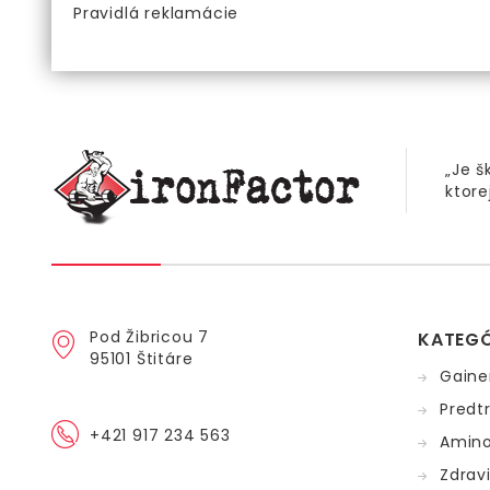
Pravidlá reklamácie
„Je š
ktore
Pod Žibricou 7
KATEGÓ
95101 Štitáre
Gaine
Predt
+421 917 234 563
Amino
Zdrav