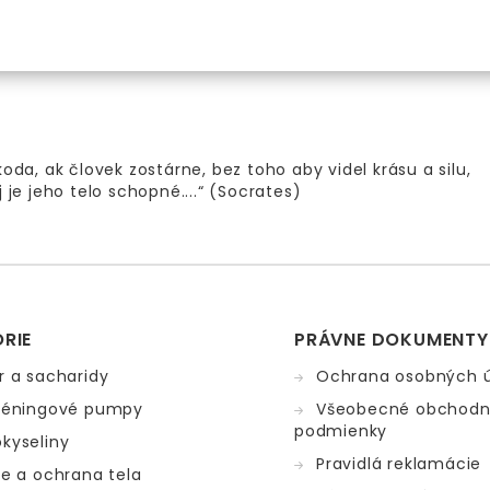
koda, ak človek zostárne, bez toho aby videl krásu a silu,
j je jeho telo schopné....“ (Socrates)
RIE
PRÁVNE DOKUMENTY
r a sacharidy
Ochrana osobných 
réningové pumpy
Všeobecné obchod
podmienky
kyseliny
Pravidlá reklamácie
ie a ochrana tela