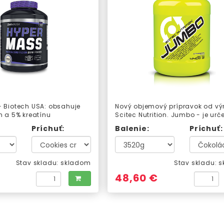
- Biotech USA: obsahuje
Nový objemový prípravok od vý
n a 5% kreatínu
Scitec Nutrition. Jumbo - je urč
u.
budovanie vašej svalovej hmot
Príchuť:
Balenie:
Príchuť:
Stav skladu:
skladom
Stav skladu:
s
48,60 €