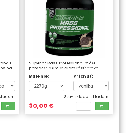
robcu
Superior Mass Professional môže
ený na
pomôcť vašim svalom rásť vďaka
y.
matrici s viacerými zdrojmi
Balenie:
Príchuť:
sacharidov, vysokému obsahu
bielkovín a prídavku aminokyselín v
optimálnom pomere 2:1:1, ktoré
napomáhajú vstrebávaniu bielkovín.
kladom
Stav skladu:
skladom
30,00 €