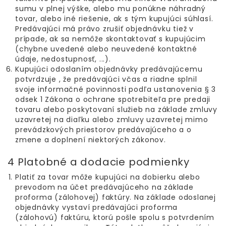
sumu v plnej výške, alebo mu ponúkne náhradný
tovar, alebo iné riešenie, ak s tým kupujúci súhlasí.
Predávajúci má právo zrušiť objednávku tiež v
prípade, ak sa nemôže skontaktovať s kupujúcim
(chybne uvedené alebo neuvedené kontaktné
údaje, nedostupnosť, ...).
Kupujúci odoslaním objednávky predávajúcemu
potvrdzuje , že predávajúci včas a riadne splnil
svoje informačné povinnosti podľa ustanovenia § 3
odsek 1 Zákona o ochrane spotrebiteľa pre predaji
tovaru alebo poskytovaní služieb na základe zmluvy
uzavretej na diaľku alebo zmluvy uzavretej mimo
prevádzkových priestorov predávajúceho a o
zmene a doplnení niektorých zákonov.
4 Platobné a dodacie podmienky
Platiť za tovar môže kupujúci na dobierku alebo
prevodom na účet predávajúceho na základe
proforma (zálohovej) faktúry. Na základe odoslanej
objednávky vystaví predávajúci proforma
(zálohovú) faktúru, ktorú pošle spolu s potvrdením