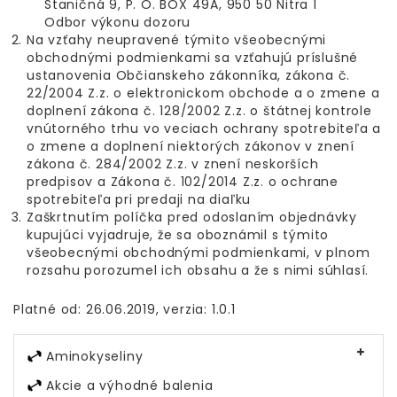
Staničná 9, P. O. BOX 49A, 950 50 Nitra 1
Odbor výkonu dozoru
Na vzťahy neupravené týmito všeobecnými
obchodnými podmienkami sa vzťahujú príslušné
ustanovenia Občianskeho zákonníka, zákona č.
22/2004 Z.z. o elektronickom obchode a o zmene a
doplnení zákona č. 128/2002 Z.z. o štátnej kontrole
vnútorného trhu vo veciach ochrany spotrebiteľa a
o zmene a doplnení niektorých zákonov v znení
zákona č. 284/2002 Z.z. v znení neskorších
predpisov a Zákona č. 102/2014 Z.z. o ochrane
spotrebiteľa pri predaji na diaľku
Zaškrtnutím políčka pred odoslaním objednávky
kupujúci vyjadruje, že sa oboznámil s týmito
všeobecnými obchodnými podmienkami, v plnom
rozsahu porozumel ich obsahu a že s nimi súhlasí.
Platné od: 26.06.2019, verzia: 1.0.1
Aminokyseliny
Akcie a výhodné balenia