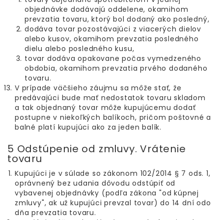
objednávke dodávajú oddelene, okamihom
prevzatia tovaru, ktorý bol dodaný ako posledný,
dodáva tovar pozostávajúci z viacerých dielov
alebo kusov, okamihom prevzatia posledného
dielu alebo posledného kusu,
tovar dodáva opakovane počas vymedzeného
obdobia, okamihom prevzatia prvého dodaného
tovaru.
V prípade väčšieho záujmu sa môže stať, že
predávajúci bude mať nedostatok tovaru skladom
a tak objednaný tovar môže kupujúcemu dodať
postupne v niekoľkých balíkoch, pričom poštovné a
balné platí kupujúci ako za jeden balík.
5 Odstúpenie od zmluvy. Vrátenie
tovaru
Kupujúci je v súlade so zákonom 102/2014 § 7 ods. 1,
oprávnený bez udania dôvodu odstúpiť od
vybavenej objednávky (podľa zákona "od kúpnej
zmluvy", ak už kupujúci prevzal tovar) do 14 dní odo
dňa prevzatia tovaru.