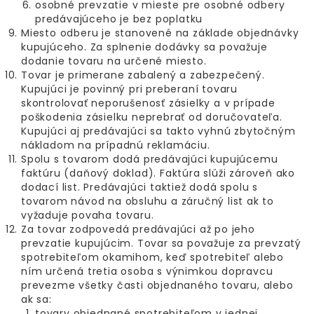
osobné prevzatie v mieste pre osobné odbery
predávajúceho je bez poplatku
Miesto odberu je stanovené na základe objednávky
kupujúceho. Za splnenie dodávky sa považuje
dodanie tovaru na určené miesto.
Tovar je primerane zabalený a zabezpečený.
Kupujúci je povinný pri preberaní tovaru
skontrolovať neporušenosť zásielky a v prípade
poškodenia zásielku neprebrať od doručovateľa.
Kupujúci aj predávajúci sa takto vyhnú zbytočným
nákladom na prípadnú reklamáciu.
Spolu s tovarom dodá predávajúci kupujúcemu
faktúru (daňový doklad). Faktúra slúži zároveň ako
dodací list. Predávajúci taktiež dodá spolu s
tovarom návod na obsluhu a záručný list ak to
vyžaduje povaha tovaru.
Za tovar zodpovedá predávajúci až po jeho
prevzatie kupujúcim. Tovar sa považuje za prevzatý
spotrebiteľom okamihom, keď spotrebiteľ alebo
ním určená tretia osoba s výnimkou dopravcu
prevezme všetky časti objednaného tovaru, alebo
ak sa:
tovary objednané spotrebiteľom v jednej