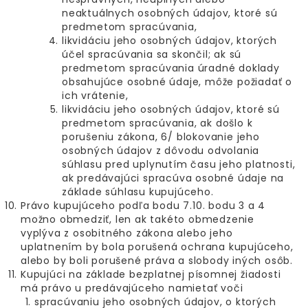
neaktuálnych osobných údajov, ktoré sú
predmetom spracúvania,
likvidáciu jeho osobných údajov, ktorých
účel spracúvania sa skončil; ak sú
predmetom spracúvania úradné doklady
obsahujúce osobné údaje, môže požiadať o
ich vrátenie,
likvidáciu jeho osobných údajov, ktoré sú
predmetom spracúvania, ak došlo k
porušeniu zákona, 6/ blokovanie jeho
osobných údajov z dôvodu odvolania
súhlasu pred uplynutím času jeho platnosti,
ak predávajúci spracúva osobné údaje na
základe súhlasu kupujúceho.
Právo kupujúceho podľa bodu 7.10. bodu 3 a 4
možno obmedziť, len ak takéto obmedzenie
vyplýva z osobitného zákona alebo jeho
uplatnením by bola porušená ochrana kupujúceho,
alebo by boli porušené práva a slobody iných osôb.
Kupujúci na základe bezplatnej písomnej žiadosti
má právo u predávajúceho namietať voči
spracúvaniu jeho osobných údajov, o ktorých