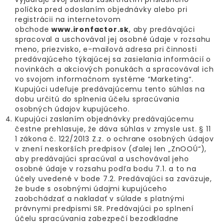
políčka pred odoslaním objednávky alebo pri
registrácii na internetovom
obchode
www.ironfactor.sk
, aby predávajúci
spracoval a uschovával jej osobné údaje v rozsahu
meno, priezvisko, e-mailová adresa pri činnosti
predávajúceho týkajúcej sa zasielania informácií o
novinkách a akciových ponukách a spracovával ich
vo svojom informačnom systéme “Marketing“.
Kupujúci udeľuje predávajúcemu tento súhlas na
dobu určitú do splnenia účelu spracúvania
osobných údajov kupujúceho.
Kupujúci zaslaním objednávky predávajúcemu
čestne prehlasuje, že dáva súhlas v zmysle ust. § 11
1 zákona č. 122/2013 Z.z. o ochrane osobných údajov
v znení neskorších predpisov (ďalej len „ZnOOÚ“),
aby predávajúci spracúval a uschovával jeho
osobné údaje v rozsahu podľa bodu 7.1. a to na
účely uvedené v bode 7.2. Predávajúci sa zaväzuje,
že bude s osobnými údajmi kupujúceho
zaobchádzať a nakladať v súlade s platnými
právnymi predpismi SR. Predávajúci po splnení
účelu spracúvania zabezpečí bezodkladne