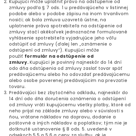
Kupujúci môže uplatniť právo na odstúpenie od
zmluvy podľa § 7 ods. 1 u predávajúceho v listinnej
podobe alebo v podobe zápisu na inom trvanlivom
nosiči; ak bola zmluva uzavretá ústne, na
uplatnenie práva spotrebiteľa na odstúpenie od
zmluvy stačí akékoľvek jednoznačne formulované
vyhlásenie spotrebiteľa vyjadrujúce jeho vôľu
odstúpiť od zmluvy (ďalej len „oznámenie o
odstúpení od zmluvy“). Kupujúci môže
použiť
formulár na odstúpenie od
zmluvy
.
Kupujúci je povinný najneskôr do 14 dní
odo dňa odstúpenia od zmluvy zaslať tovar späť
predávajúcemu alebo ho odovzdať predávajúcemu
alebo osobe poverenej predávajúcim na prevzatie
tovaru.
Predávajúci bez zbytočného odkladu, najneskôr do
14 dní odo dňa doručenia oznámenia o odstúpení
od zmluvy vráti kupujúcemu všetky platby, ktoré od
neho prijal na základe zmluvy alebo v súvislosti s
ňou, vrátane nákladov na dopravu, dodanie a
poštovné a iných nákladov a poplatkov; tým nie je
dotknuté ustanovenie § 8 ods. 5. uvedené v
odsekoch 5.5 a 5.6 a ceny za službu, ak je