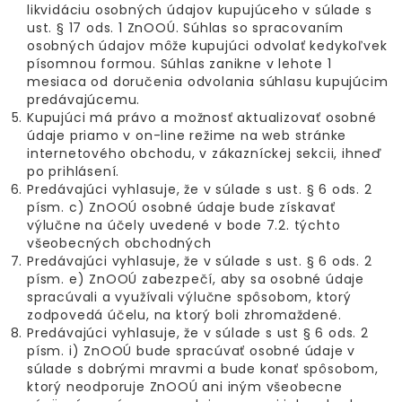
likvidáciu osobných údajov kupujúceho v súlade s
ust. § 17 ods. 1 ZnOOÚ. Súhlas so spracovaním
osobných údajov môže kupujúci odvolať kedykoľvek
písomnou formou. Súhlas zanikne v lehote 1
mesiaca od doručenia odvolania súhlasu kupujúcim
predávajúcemu.
Kupujúci má právo a možnosť aktualizovať osobné
údaje priamo v on-line režime na web stránke
internetového obchodu, v zákazníckej sekcii, ihneď
po prihlásení.
Predávajúci vyhlasuje, že v súlade s ust. § 6 ods. 2
písm. c) ZnOOÚ osobné údaje bude získavať
výlučne na účely uvedené v bode 7.2. týchto
všeobecných obchodných
Predávajúci vyhlasuje, že v súlade s ust. § 6 ods. 2
písm. e) ZnOOÚ zabezpečí, aby sa osobné údaje
spracúvali a využívali výlučne spôsobom, ktorý
zodpovedá účelu, na ktorý boli zhromaždené.
Predávajúci vyhlasuje, že v súlade s ust § 6 ods. 2
písm. i) ZnOOÚ bude spracúvať osobné údaje v
súlade s dobrými mravmi a bude konať spôsobom,
ktorý neodporuje ZnOOÚ ani iným všeobecne