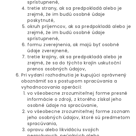
sprístupnené,
tretie strany, ak sa predpokladá alebo je
zrejmé, že im budú osobné údaje
poskytnuté,
okruh príjemcov, ak sa predpokladá alebo je
zrejmé, že im budú osobné údaje
sprístupnené,
formu zverejnenia, ak majú byť osobné
údaje zverejnené,
tretie krajiny, ak sa predpokladá alebo je
zrejmé, že sa do týchto krajín uskutoční
prenos osobných údajov,
Pri vydaní rozhodnutia je kupujúci oprávnený
oboznámiť sa s postupom spracúvania a
vyhodnocovania operácií:
vo všeobecne zrozumiteľnej forme presné
informácie o zdroji, z ktorého získal jeho
osobné údaje na spracúvanie,
vo všeobecne zrozumiteľnej forme zoznam
jeho osobných údajov, ktoré sú predmetom
spracúvania,
opravu alebo likvidáciu svojich
nesprávnych, neúplných alebo