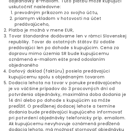
objednávky e-mailom. Túto platbu môže kupujúci
uskutočniť nasledovne:
prevodným príkazom zo svojho účtu,
priamym vkladom v hotovosti na účet
predávajúceho,
Platba je možná v mene EUR,
Tovar štandardne dodávame len v rámci Slovenskej
republiky. Tovar do ostatných štátov EU odošle
predávajúci len po dohode s kupujúcim. Cena za
dopravu mimo územia SR bude kupujúcemu
oznámená e-mailom ešte pred odoslaním
objednaného
Daňový doklad (faktúru) posiela predávajúci
kupujúcemu spolu s objednaným tovarom
Dodacia lehota na tovar v ponuke predávajúceho
je vo väčšine prípadov do 3 pracovných dní od
potvrdenia objednávky, maximálna doba dodania je
14 dní alebo po dohode s kupujúcim sa môže
predĺžiť. O predĺženej dodacej lehote a termíne
dodania bude predávajúci kupujúceho informovať
pri potvrdení objednávky telefonicky príp. emailom.
Ak kupujúcemu nevyhovuje oznámená predĺžená
dodacia lehota, má možnosť stornovať objednávku