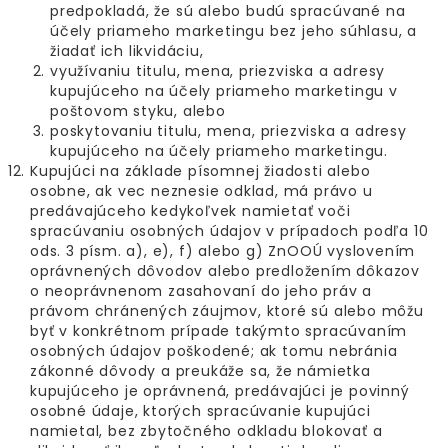
predpokladá, že sú alebo budú spracúvané na
účely priameho marketingu bez jeho súhlasu, a
žiadať ich likvidáciu,
využívaniu titulu, mena, priezviska a adresy
kupujúceho na účely priameho marketingu v
poštovom styku, alebo
poskytovaniu titulu, mena, priezviska a adresy
kupujúceho na účely priameho marketingu.
Kupujúci na základe písomnej žiadosti alebo
osobne, ak vec neznesie odklad, má právo u
predávajúceho kedykoľvek namietať voči
spracúvaniu osobných údajov v prípadoch podľa 10
ods. 3 písm. a), e), f) alebo g) ZnOOÚ vyslovením
oprávnených dôvodov alebo predložením dôkazov
o neoprávnenom zasahovaní do jeho práv a
právom chránených záujmov, ktoré sú alebo môžu
byť v konkrétnom prípade takýmto spracúvaním
osobných údajov poškodené; ak tomu nebránia
zákonné dôvody a preukáže sa, že námietka
kupujúceho je oprávnená, predávajúci je povinný
osobné údaje, ktorých spracúvanie kupujúci
namietal, bez zbytočného odkladu blokovať a