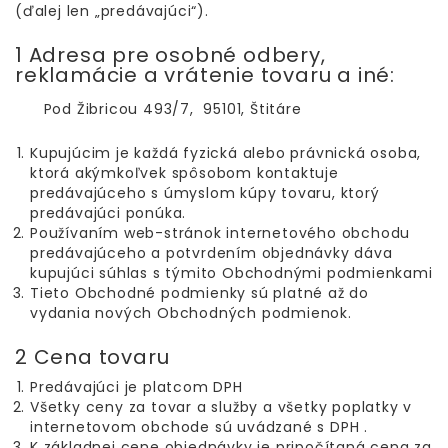
(ďalej len „predávajúci“).
1 Adresa pre osobné odbery,
reklamácie a vrátenie tovaru a iné:
Pod Žibricou 493/7, 95101, Štitáre
Kupujúcim je každá fyzická alebo právnická osoba,
ktorá akýmkoľvek spôsobom kontaktuje
predávajúceho s úmyslom kúpy tovaru, ktorý
predávajúci ponúka.
Používaním web-stránok internetového obchodu
predávajúceho a potvrdením objednávky dáva
kupujúci súhlas s týmito Obchodnými podmienkami
Tieto Obchodné podmienky sú platné až do
vydania nových Obchodných podmienok.
2 Cena tovaru
Predávajúci je platcom DPH
Všetky ceny za tovar a služby a všetky poplatky v
internetovom obchode sú uvádzané s DPH .
K základnej cene objednávky je pripočítaná cena za