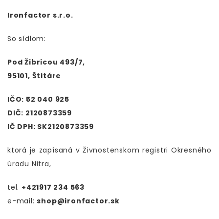
Ironfactor s.r.o.
So sídlom:
Pod Žibricou 493/7,
95101, Štitáre
IČO: 52 040 925
DIČ: 2120873359
IČ DPH: SK2120873359
ktorá je zapísaná v Živnostenskom registri Okresného
úradu Nitra,
tel.
+421917 234 563
e-mail:
shop@ironfactor.sk