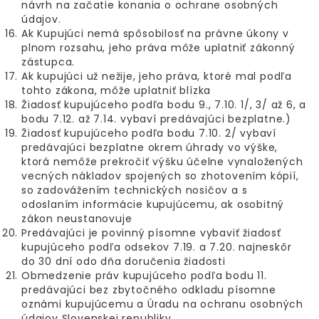
návrh na začatie konania o ochrane osobných
údajov.
Ak Kupujúci nemá spôsobilosť na právne úkony v
plnom rozsahu, jeho práva môže uplatniť zákonný
zástupca.
Ak kupujúci už nežije, jeho práva, ktoré mal podľa
tohto zákona, môže uplatniť blízka
Žiadosť kupujúceho podľa bodu 9., 7.10. 1/, 3/ až 6, a
bodu 7.12. až 7.14. vybaví predávajúci bezplatne.)
Žiadosť kupujúceho podľa bodu 7.10. 2/ vybaví
predávajúci bezplatne okrem úhrady vo výške,
ktorá nemôže prekročiť výšku účelne vynaložených
vecných nákladov spojených so zhotovením kópií,
so zadovážením technických nosičov a s
odoslaním informácie kupujúcemu, ak osobitný
zákon neustanovuje
Predávajúci je povinný písomne vybaviť žiadosť
kupujúceho podľa odsekov 7.19. a 7.20. najneskôr
do 30 dní odo dňa doručenia žiadosti
Obmedzenie práv kupujúceho podľa bodu 11.
predávajúci bez zbytočného odkladu písomne
oznámi kupujúcemu a Úradu na ochranu osobných
údajov Slovenskej republiky.