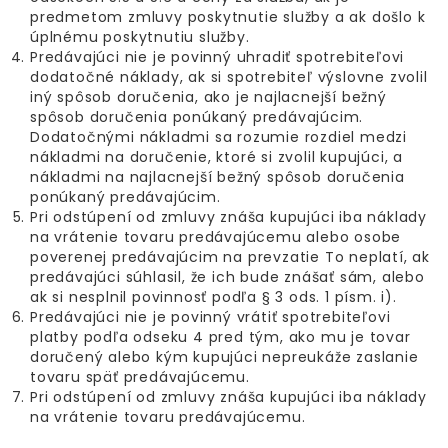
predmetom zmluvy poskytnutie služby a ak došlo k
úplnému poskytnutiu služby.
Predávajúci nie je povinný uhradiť spotrebiteľovi
dodatočné náklady, ak si spotrebiteľ výslovne zvolil
iný spôsob doručenia, ako je najlacnejší bežný
spôsob doručenia ponúkaný predávajúcim.
Dodatočnými nákladmi sa rozumie rozdiel medzi
nákladmi na doručenie, ktoré si zvolil kupujúci, a
nákladmi na najlacnejší bežný spôsob doručenia
ponúkaný predávajúcim.
Pri odstúpení od zmluvy znáša kupujúci iba náklady
na vrátenie tovaru predávajúcemu alebo osobe
poverenej predávajúcim na prevzatie To neplatí, ak
predávajúci súhlasil, že ich bude znášať sám, alebo
ak si nesplnil povinnosť podľa § 3 ods. 1 písm. i).
Predávajúci nie je povinný vrátiť spotrebiteľovi
platby podľa odseku 4 pred tým, ako mu je tovar
doručený alebo kým kupujúci nepreukáže zaslanie
tovaru späť predávajúcemu.
Pri odstúpení od zmluvy znáša kupujúci iba náklady
na vrátenie tovaru predávajúcemu.