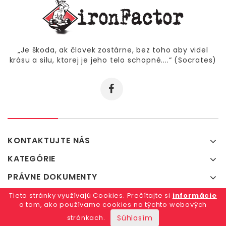
„Je škoda, ak človek zostárne, bez toho aby videl
krásu a silu, ktorej je jeho telo schopné....“ (Socrates)
KONTAKTUJTE NÁS
KATEGÓRIE
PRÁVNE DOKUMENTY
Tieto stránky využívajú Cookies. Prečítajte si
informácie
o tom, ako používame cookies na týchto webových
© 2026
www.ironfactor.sk
|
Podmienky pre použitie
stránkach.
Súhlasím