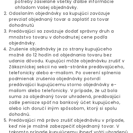
potreby zasielané všetky ďalšie informácie
ohľadom Vašej objednávky.
Odoslaním objednávky sa kupujúci zaväzuje
prevziať objednaný tovar a zaplatiť za tovar
dohodnutú
Predávajúci sa zaväzuje dodať správny druh a
množstvo tovaru v dohodnutej cene podľa
objednávky.
Zrušenie objednávky je zo strany kupujúceho
možné do 12 hodín od objednania tovaru bez
udania dôvodu. Kupujúci môže objednávku zrušiť v
Zákazníckej sekcii na web-stránke predávajúceho,
telefonicky alebo e-mailom. Po overení splnenia
podmienok zrušenia objednávky potvrdí
predávajúci kupujúcemu storno objednávky e-
mailom alebo telefonicky. V prípade, že už bola
suma za objednaný tovar uhradená, predávajúci
zašle peniaze späť na bankový účet kupujúceho,
alebo ich doručí iným spôsobom, ktorý si spolu
dohodnú.
Predávajúci má právo zrušiť objednávku v prípade,
keď nie je možné zabezpečiť objednaný tovar. V
takomto prípade kupujúcemu ihneď vráti uhradenú