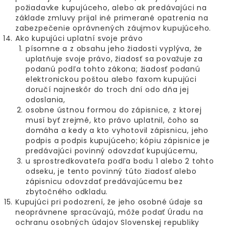
požiadavke kupujúceho, alebo ak predávajúci na
základe zmluvy prijal iné primerané opatrenia na
zabezpečenie oprávnených záujmov kupujúceho.
Ako kupujúci uplatní svoje právo
písomne a z obsahu jeho žiadosti vyplýva, že
uplatňuje svoje právo, žiadosť sa považuje za
podanú podľa tohto zákona; žiadosť podanú
elektronickou poštou alebo faxom kupujúci
doručí najneskôr do troch dní odo dňa jej
odoslania,
osobne ústnou formou do zápisnice, z ktorej
musí byť zrejmé, kto právo uplatnil, čoho sa
domáha a kedy a kto vyhotovil zápisnicu, jeho
podpis a podpis kupujúceho; kópiu zápisnice je
predávajúci povinný odovzdať kupujúcemu,
u sprostredkovateľa podľa bodu 1 alebo 2 tohto
odseku, je tento povinný túto žiadosť alebo
zápisnicu odovzdať predávajúcemu bez
zbytočného odkladu.
Kupujúci pri podozrení, že jeho osobné údaje sa
neoprávnene spracúvajú, môže podať Úradu na
ochranu osobných údajov Slovenskej republiky