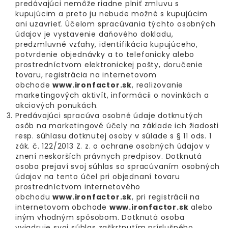
predávajúci nemôže riadne plniť zmluvu s
kupujúcim a preto ju nebude možné s kupujúcim
ani uzavrieť. Účelom spracúvania týchto osobných
údajov je vystavenie daňového dokladu,
predzmluvné vzťahy, identifikácia kupujúceho,
potvrdenie objednávky a to telefonicky alebo
prostredníctvom elektronickej pošty, doručenie
tovaru, registrácia na internetovom
obchode
www.ironfactor.sk
, realizovanie
marketingových aktivít, informácii o novinkách a
akciových ponukách.
Predávajúci spracúva osobné údaje dotknutých
osôb na marketingové účely na základe ich žiadosti
resp. súhlasu dotknutej osoby v súlade s § 11 ods. 1
zák. č. 122/2013 Z. z. o ochrane osobných údajov v
znení neskorších právnych predpisov. Dotknutá
osoba prejaví svoj súhlas so spracúvaním osobných
údajov na tento účel pri objednaní tovaru
prostredníctvom internetového
obchodu
www.ironfactor.sk
, pri registrácii na
internetovom obchode
www.ironfactor.sk
alebo
iným vhodným spôsobom. Dotknutá osoba
vyjadruje svoj súhlas zaškrtnutím príslušného