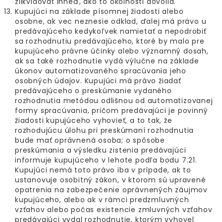
zlikvidovať ihneď, ako to okolnosti dovolia.
Kupujúci na základe písomnej žiadosti alebo
osobne, ak vec neznesie odklad, ďalej má právo u
predávajúceho kedykoľvek namietať a nepodrobiť
sa rozhodnutiu predávajúceho, ktoré by malo pre
kupujúceho právne účinky alebo významný dosah,
ak sa také rozhodnutie vydá výlučne na základe
úkonov automatizovaného spracúvania jeho
osobných údajov. Kupujúci má právo žiadať
predávajúceho o preskúmanie vydaného
rozhodnutia metódou odlišnou od automatizovanej
formy spracúvania, pričom predávajúci je povinný
žiadosti kupujúceho vyhovieť, a to tak, že
rozhodujúcu úlohu pri preskúmaní rozhodnutia
bude mať oprávnená osoba; o spôsobe
preskúmania a výsledku zistenia predávajúci
informuje kupujúceho v lehote podľa bodu 7.21.
Kupujúci nemá toto právo iba v prípade, ak to
ustanovuje osobitný zákon, v ktorom sú upravené
opatrenia na zabezpečenie oprávnených záujmov
kupujúceho, alebo ak v rámci predzmluvných
vzťahov alebo počas existencie zmluvných vzťahov
predávajúci vydal rozhodnutie, ktorým vyhovel