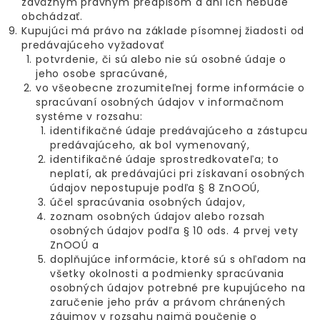
záväzným právnym predpisom a ani ich nebude
obchádzať.
Kupujúci má právo na základe písomnej žiadosti od
predávajúceho vyžadovať
potvrdenie, či sú alebo nie sú osobné údaje o
jeho osobe spracúvané,
vo všeobecne zrozumiteľnej forme informácie o
spracúvaní osobných údajov v informačnom
systéme v rozsahu:
identifikačné údaje predávajúceho a zástupcu
predávajúceho, ak bol vymenovaný,
identifikačné údaje sprostredkovateľa; to
neplatí, ak predávajúci pri získavaní osobných
údajov nepostupuje podľa § 8 ZnOOÚ,
účel spracúvania osobných údajov,
zoznam osobných údajov alebo rozsah
osobných údajov podľa § 10 ods. 4 prvej vety
ZnOOÚ a
doplňujúce informácie, ktoré sú s ohľadom na
všetky okolnosti a podmienky spracúvania
osobných údajov potrebné pre kupujúceho na
zaručenie jeho práv a právom chránených
záujmov v rozsahu najmä poučenie o