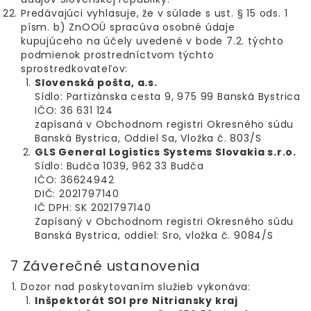
Predávajúci vyhlasuje, že v súlade s ust. § 15 ods. 1
písm. b) ZnOOÚ spracúva osobné údaje
kupujúceho na účely uvedené v bode 7.2. týchto
podmienok prostredníctvom týchto
sprostredkovateľov:
Slovenská pošta, a.s.
Sídlo: Partizánska cesta 9, 975 99 Banská Bystrica
IČO: 36 631 124
zapísaná v Obchodnom registri Okresného súdu
Banská Bystrica, Oddiel Sa, Vložka č. 803/S
GLS General Logistics Systems Slovakia s.r.o.
Sídlo: Budča 1039, 962 33 Budča
IČO: 36624942
DIČ: 2021797140
IČ DPH: SK 2021797140
Zapísaný v Obchodnom registri Okresného súdu
Banská Bystrica, oddiel: Sro, vložka č. 9084/S
7 Záverečné ustanovenia
Dozor nad poskytovaním služieb vykonáva:
Inšpektorát SOI pre Nitriansky kraj