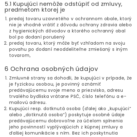
5.1 Kupujúci nemôže odstúpiť od zmluvy,
predmetom ktorej je
predaj tovaru uzavretého v ochrannom obale, ktorý
nie je vhodné vrátiť z dôvodu ochrany zdravia alebo
z hygienických dôvodov a ktorého ochranný obal
bol po dodaní porušený
predaj tovaru, ktorý môže byť vzhľadom na svoju
povahu po dodaní neoddeliteľne zmiešaný s iným
tovarom,
6 Ochrana osobných údajov
Zmluvné strany sa dohodli, že kupujúci v prípade, že
je fyzickou osobou, je povinný oznámiť
predávajúcemu svoje meno a priezvisko, adresu
trvalého bydliska vrátane PSČ, číslo telefónu a e-
mailovú adresu.
Kupujúci resp. dotknutá osoba (ďalej ako „kupujúci“
alebo „dotknutá osoba“) poskytuje osobné údaje
predávajúcemu dobrovoľne za účelom splnenia
jeho povinností vyplývajúcich z kúpnej zmluvy a
ďalšej komunikácie s ním. Bez ich poskytnutia