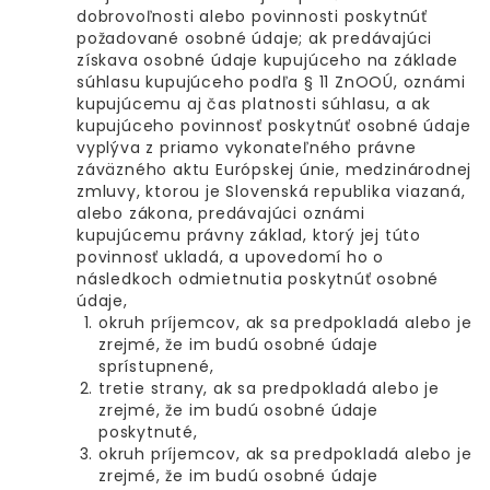
dobrovoľnosti alebo povinnosti poskytnúť
požadované osobné údaje; ak predávajúci
získava osobné údaje kupujúceho na základe
súhlasu kupujúceho podľa § 11 ZnOOÚ, oznámi
kupujúcemu aj čas platnosti súhlasu, a ak
kupujúceho povinnosť poskytnúť osobné údaje
vyplýva z priamo vykonateľného právne
záväzného aktu Európskej únie, medzinárodnej
zmluvy, ktorou je Slovenská republika viazaná,
alebo zákona, predávajúci oznámi
kupujúcemu právny základ, ktorý jej túto
povinnosť ukladá, a upovedomí ho o
následkoch odmietnutia poskytnúť osobné
údaje,
okruh príjemcov, ak sa predpokladá alebo je
zrejmé, že im budú osobné údaje
sprístupnené,
tretie strany, ak sa predpokladá alebo je
zrejmé, že im budú osobné údaje
poskytnuté,
okruh príjemcov, ak sa predpokladá alebo je
zrejmé, že im budú osobné údaje