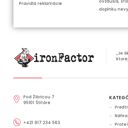
ovzdušia, sfa
Pravidlá reklamácie
doplnku nev
„Je š
ktore
Pod Žibricou 7
KATEGÓ
95101 Štitáre
Predt
Náhra
+421 917 234 563
Prote