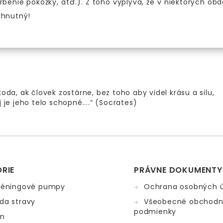
rbenie pokožky, atď.). Z toho vyplýva, že v niektorých ob
yhnutný!
koda, ak človek zostárne, bez toho aby videl krásu a silu,
j je jeho telo schopné....“ (Socrates)
RIE
PRÁVNE DOKUMENTY
réningové pumpy
Ochrana osobných 
da stravy
Všeobecné obchod
podmienky
ín