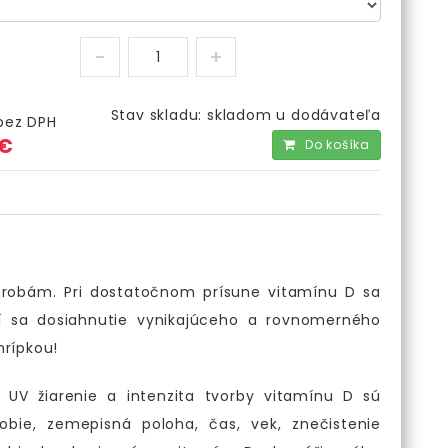
Stav skladu:
skladom u dodávateľa
bez DPH
 €
Do košíka
horobám. Pri dostatočnom prísune vitamínu D sa
žní sa dosiahnutie vynikajúceho a rovnomerného
hrípkou!
 UV žiarenie a intenzita tvorby vitamínu D sú
bie, zemepisná poloha, čas, vek, znečistenie