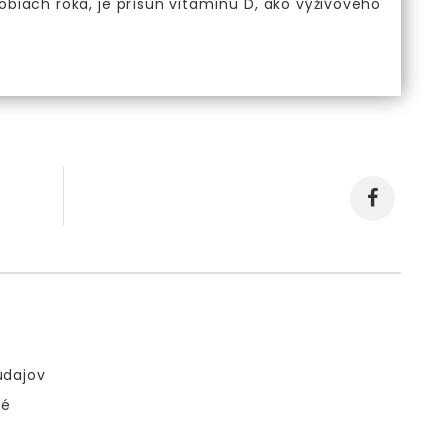
dobiach roka, je prísun vitamínu D, ako výživového
údajov
né