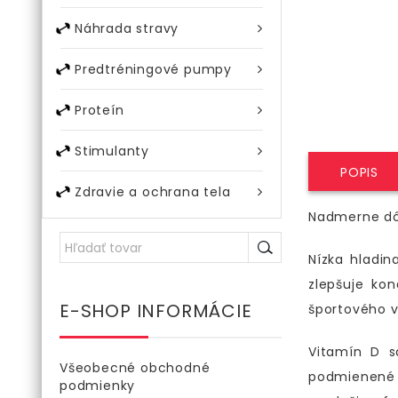
Náhrada stravy
Predtréningové pumpy
Proteín
Stimulanty
POPIS
Zdravie a ochrana tela
Nadmerne dôl
Nízka hladi
zlepšuje ko
E-SHOP INFORMÁCIE
športového v
Vitamín D s
Všeobecné obchodné
podmienené 
podmienky