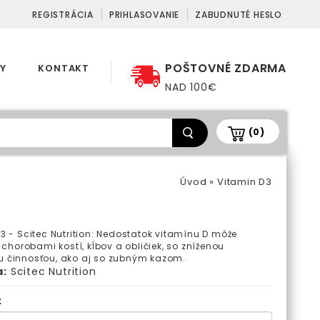
REGISTRÁCIA
PRIHLASOVANIE
ZABUDNUTÉ HESLO
POŠTOVNÉ ZDARMA
Y
KONTAKT
NAD 100€
(0)
Úvod
»
Vitamin D3
3 - Scitec Nutrition: Nedostatok vitamínu D môže
s chorobami kostí, kĺbov a obličiek, so zníženou
 činnosťou, ako aj so zubným kazom.
a:
Scitec Nutrition
: