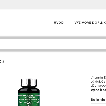
Skip to content
ÚVOD
VÝŽIVOVÉ DOPLNK
D3
Vitamin D
súvisieť 
dýchacou
Výrobc
Balenie