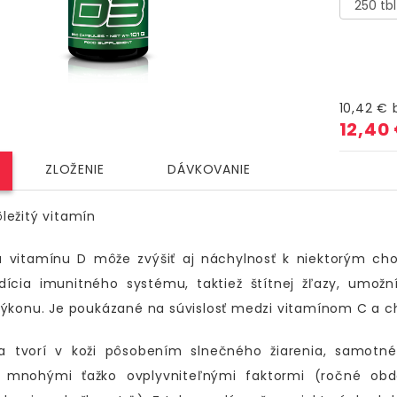
10,42 €
12,40
ZLOŽENIE
DÁVKOVANIE
ežitý vitamín
na vitamínu D môže zvýšiť aj náchylnosť k niektorým c
ndícia imunitného systému, taktiež štítnej žľazy, umo
ýkonu. Je poukázané na súvislosť medzi vitamínom C a c
a tvorí v koži pôsobením slnečného žiarenia, samotné
mnohými ťažko ovplyvniteľnými faktormi (ročné obdo