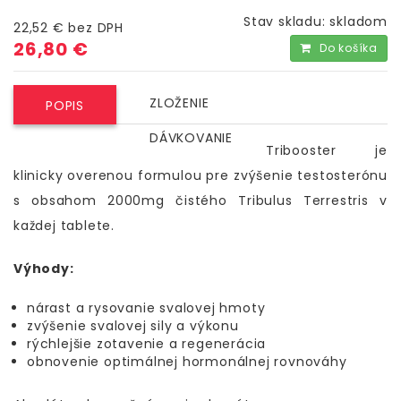
Stav skladu:
skladom
22,52 €
bez DPH
26,80 €
Do košíka
ZLOŽENIE
POPIS
DÁVKOVANIE
Tribooster je
klinicky overenou formulou pre zvýšenie testosterónu
s obsahom 2000mg čistého Tribulus Terrestris v
každej tablete.
Výhody:
nárast a rysovanie svalovej hmoty
zvýšenie svalovej sily a výkonu
rýchlejšie zotavenie a regenerácia
obnovenie optimálnej hormonálnej rovnováhy