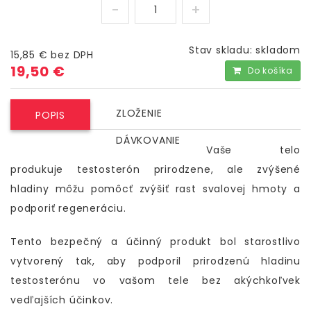
Stav skladu:
skladom
15,85 €
bez DPH
19,50 €
Do košíka
ZLOŽENIE
POPIS
DÁVKOVANIE
Vaše telo
produkuje testosterón prirodzene, ale zvýšené
hladiny môžu pomôcť zvýšiť rast svalovej hmoty a
podporiť regeneráciu.
Tento bezpečný a účinný produkt bol starostlivo
vytvorený tak, aby podporil prirodzenú hladinu
testosterónu vo vašom tele bez akýchkoľvek
vedľajších účinkov.