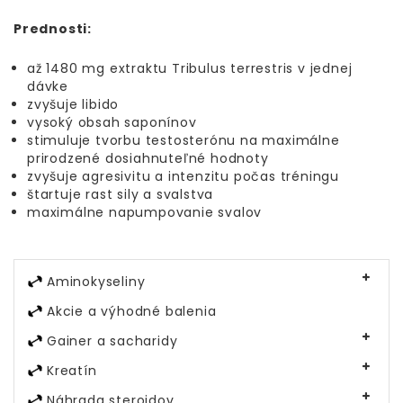
Prednosti:
až 1480 mg extraktu Tribulus terrestris v jednej
dávke
zvyšuje libido
vysoký obsah saponínov
stimuluje tvorbu testosterónu na maximálne
prirodzené dosiahnuteľné hodnoty
zvyšuje agresivitu a intenzitu počas tréningu
štartuje rast sily a svalstva
maximálne napumpovanie svalov
Aminokyseliny
Akcie a výhodné balenia
Gainer a sacharidy
Kreatín
Náhrada steroidov