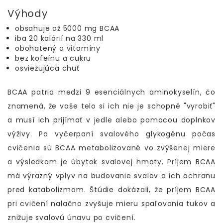
Výhody
obsahuje až 5000 mg BCAA
iba 20 kalórií na 330 ml
obohatený o vitamíny
bez kofeínu a cukru
osviežujúca chuť
BCAA patria medzi 9 esenciálnych aminokyselín, čo
znamená, že vaše telo si ich nie je schopné "vyrobiť"
a musí ich prijímať v jedle alebo pomocou doplnkov
výživy. Po vyčerpaní svalového glykogénu počas
cvičenia sú BCAA metabolizované vo zvýšenej miere
a výsledkom je úbytok svalovej hmoty. Príjem BCAA
má výrazný vplyv na budovanie svalov a ich ochranu
pred katabolizmom. Štúdie dokázali, že príjem BCAA
pri cvičení nalačno zvyšuje mieru spaľovania tukov a
znižuje svalovú únavu po cvičení.