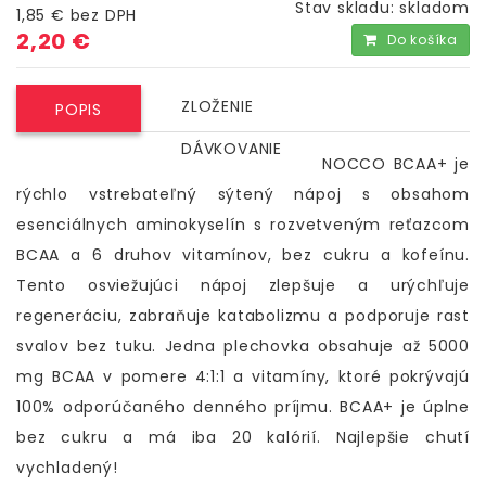
Stav skladu:
skladom
1,85 €
bez DPH
2,20 €
Do košíka
ZLOŽENIE
POPIS
DÁVKOVANIE
NOCCO BCAA+ je
rýchlo vstrebateľný sýtený nápoj s obsahom
esenciálnych aminokyselín s rozvetveným reťazcom
BCAA a 6 druhov vitamínov, bez cukru a kofeínu.
Tento osviežujúci nápoj zlepšuje a urýchľuje
regeneráciu, zabraňuje katabolizmu a podporuje rast
svalov bez tuku. Jedna plechovka obsahuje až 5000
mg BCAA v pomere 4:1:1 a vitamíny, ktoré pokrývajú
100% odporúčaného denného príjmu. BCAA+ je úplne
bez cukru a má iba 20 kalórií. Najlepšie chutí
vychladený!