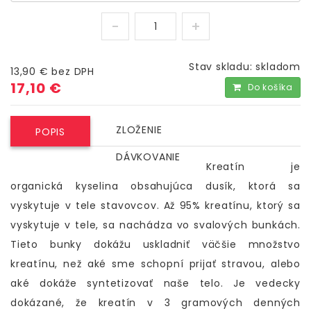
Stav skladu:
skladom
13,90 €
bez DPH
17,10 €
Do košíka
ZLOŽENIE
POPIS
DÁVKOVANIE
Kreatín je
organická kyselina obsahujúca dusík, ktorá sa
vyskytuje v tele stavovcov. Až 95% kreatínu, ktorý sa
vyskytuje v tele, sa nachádza vo svalových bunkách.
Tieto bunky dokážu uskladniť väčšie množstvo
kreatínu, než aké sme schopní prijať stravou, alebo
aké dokáže syntetizovať naše telo. Je vedecky
dokázané, že kreatín v 3 gramových denných