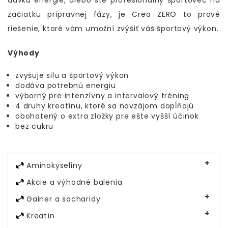
dávku energie, alebo ste profesionálny športovec na
začiatku prípravnej fázy, je Crea ZERO to pravé
riešenie, ktoré vám umožní zvýšiť váš športový výkon.
Výhody
zvyšuje silu a športový výkon
dodáva potrebnú energiu
výborný pre intenzívny a intervalový tréning
4 druhy kreatínu, ktoré sa navzájom dopĺňajú
obohatený o extra zložky pre ešte vyšší účinok
bez cukru
Aminokyseliny
Akcie a výhodné balenia
Gainer a sacharidy
Kreatín