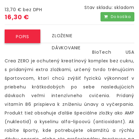
Stav skladu:
skladom
13,70 €
bez DPH
16,30 €
Do košíka
ZLOŽENIE
POPIS
DÁVKOVANIE
BioTech USA
Crea ZERO je ochutený kreatínový komplex bez cukru,
s pridanými extra zložkami, určený tvrdo trénujúcim
športovcom, ktorí chcú zvýšiť fyzickú výkonnosť v
priebehu krátkodobých po sebe nasledujúcich
dávkach veľmi intenzívneho cvičenia. Pridaný
vitamín B6 prispieva k zníženiu únavy a vyčerpania.
Produkt tiež obsahuje ďalšie špeciálne zložky ako AMP
(nukleotid) a kyselinu alfa-lipoovú (antioxidant). Ak
robíte športy, kde potrebujete okamžitú a rýchlu