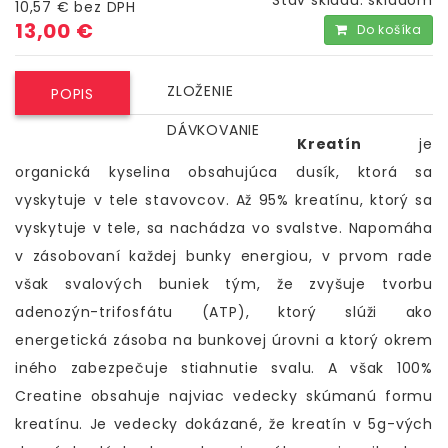
Stav skladu:
skladom
10,57 €
bez DPH
13,00 €
Do košíka
ZLOŽENIE
POPIS
DÁVKOVANIE
Kreatín
je
organická kyselina obsahujúca dusík, ktorá sa
vyskytuje v tele stavovcov. Až 95% kreatínu, ktorý sa
vyskytuje v tele, sa nachádza vo svalstve. Napomáha
v zásobovaní každej bunky energiou, v prvom rade
však svalových buniek tým, že zvyšuje tvorbu
adenozýn-trifosfátu (ATP), ktorý slúži ako
energetická zásoba na bunkovej úrovni a ktorý okrem
iného zabezpečuje stiahnutie svalu. A však 100%
Creatine obsahuje najviac vedecky skúmanú formu
kreatínu. Je vedecky dokázané, že kreatín v 5g-vých